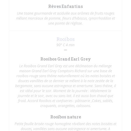
Rêves Enfantins
Une tisane gourmande et acidulée aux arômes de fruits rouges
mêlant morceaux de pomme, fleurs d’hibiscus, cynorrhoddon et
une pointe de réglisse.
Rooïbos
90° C 4 min
Rooibos Grand Earl Grey
Le Rooïbos Grand Earl Grey est une déclinaison du mélange
maison Grand Earl Grey Comptoirs Richard sur une base de
rooïbos rouge sans théine naturellement où les notes boisées et
douces vanillées de ce dernier se mêlent à la note zestée de la
bergamote, sans aucune astringence et amertume. Sans théine, il
est idéal pour le soir. Moment de la journée : Idéalement la
journée et le soir, avec ou sans lait. Il est aussi bon chaud que
froid. Accord Rooïbos et confiseries : pâtisserie ,Cakes, sablés,
croquants, orangettes, calissons.
Rooïbos nature
Petite feuille brisée rouge homogène révélant des notes boisées et
douces, vanillées sans aucune astringence ni amertume. A