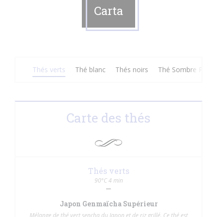
Carta
Thés verts
Thé blanc
Thés noirs
Thé Sombre Pu Er
Carte des thés
Thés verts
90°C 4 min
Japon Genmaïcha Supérieur
Mélange de thé vert sencha du Japon et de riz grillé. Ce thé est