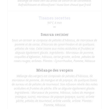
Mélange de maté vert du Brésil de citron et de citronnelle.
Rafraîchissant et détoxifiant ! Aussi bon chaud que froid
Tisanes recettes
90°C 4 min
Sous un cerisier
Sous un cerisier se compose de pétales d'hibiscus, de morceaux de
pomme et de cerise, d'écorces de cynorrhodon et de quelques
pétales de rose. Cette tisane aux notes acidulées et fruitées se
déguste également glacée. Ingrédients : Morceaux de pomme,
coquilles d'églantier, hibiscus, cerise griotte, arôme, pétales de
roses rouges, arômes. Plantes : Cynorrhodon, Pomme, Hibiscus
Mélange des vergers
Mélange des vergers est composée de pétales d'hibiscus, de
morceaux de pomme, de mangue et de papaye, de quelques baies
de sureau et de pétales de tournesol. Son infusion révèle des notes
acidulées et fruitées de pêche. Elle se déguste également glacée.
Ingrédients : Morceaux de pomme, hibiscus, cubes de mangue
(mangue, sucre), morceaux de papaye (papaye, sucre), arôme
pêche, pétales de tournesol, arôme vanille, arôme. Plantes :
Pomme, Hibiscus