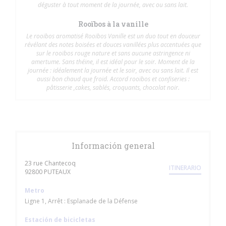
déguster à tout moment de la journée, avec ou sans lait.
Rooïbos à la vanille
Le rooïbos aromatisé Rooïbos Vanille est un duo tout en douceur
révélant des notes boisées et douces vanillées plus accentuées que
sur le rooïbos rouge nature et sans aucune astringence ni
amertume. Sans théine, il est idéal pour le soir. Moment de la
journée : idéalement la journée et le soir, avec ou sans lait. Il est
aussi bon chaud que froid. Accord rooïbos et confiseries :
pâtisserie ,cakes, sablés, croquants, chocolat noir.
Información general
23 rue Chantecoq
ITINERARIO
((abre en una nueva ventana))
92800 PUTEAUX
Metro
Ligne 1, Arrêt : Esplanade de la Défense
Estación de bicicletas