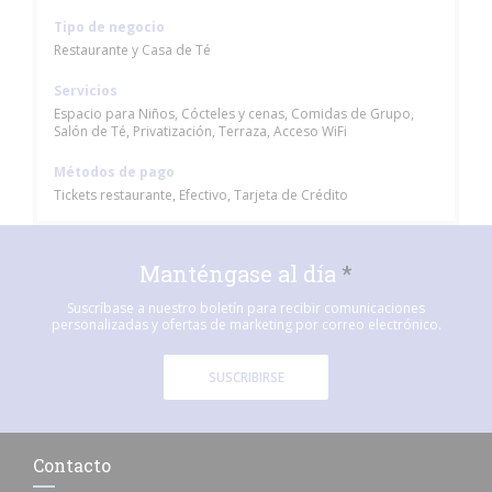
Tipo de negocio
Restaurante y Casa de Té
Servicios
Espacio para Niños, Cócteles y cenas, Comidas de Grupo,
Salón de Té, Privatización, Terraza, Acceso WiFi
Métodos de pago
Tickets restaurante, Efectivo, Tarjeta de Crédito
Manténgase al día
*
Suscríbase a nuestro boletín para recibir comunicaciones
personalizadas y ofertas de marketing por correo electrónico.
SUSCRIBIRSE
Contacto