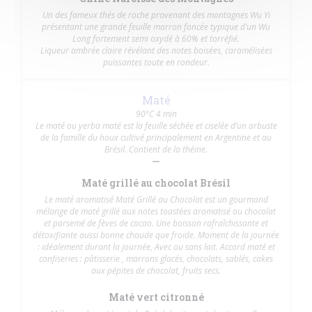
Un des fameux thés de roche provenant des montagnes Wu Yi
présentant une grande feuille marron foncée typique d’un Wu
Long fortement semi oxydé à 60% et torréfié.
Liqueur ambrée claire révélant des notes boisées, caramélisées
puissantes toute en rondeur.
Maté
90°C 4 min
Le maté ou yerba maté est la feuille séchée et ciselée d’un arbuste
de la famille du houx cultivé principalement en Argentine et au
Brésil. Contient de la théine.
Maté grillé au chocolat Brésil
Le maté aromatisé Maté Grillé au Chocolat est un gourmand
mélange de maté grillé aux notes toastées aromatisé au chocolat
et parsemé de fèves de cacao. Une boisson rafraîchissante et
détoxifiante aussi bonne chaude que froide. Moment de la journée
: idéalement durant la journée, Avec ou sans lait. Accord maté et
confiseries : pâtisserie , marrons glacés, chocolats, sablés, cakes
aux pépites de chocolat, fruits secs.
Maté vert citronné