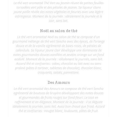
Le thé vert aromatisé Thé Vert au Jasmin réunit de petites feuilles
torsadées vert pâle et des pétales de jasmin. Sa liqueur claire
jaune paille révèle des notes végétales et fleuries avec une légère
astringence. Moment de la journée : idéalement la journée et le
soir, sans lait.
Noël au salon de thé
Le thé vert aromatisé Noël au salon de thé se compose d'un
gourmand mélange de thé vert Sencha avec des épices, de l’orange
douce et de la vanille agrémenté de baies roses, de pétales de
calendula. Sa liqueur jaune clair développe une dominante de
notes gourmandes douces vanillées et zestées orange sur un fond
acidulé. Moment de la journée : idéalement la journée, sans lait.
Accord thé et confiseries : cakes, chocolat au lait avec ou sans
praliné (pâtes à tartiner, tablettes de chocolat), chocolat blanc,
croquants, sablés, pannetone.
Des Amours
Le thé vert aromatisé des Amours se compose de thé vert Sencha
agrémenté de boutons de bruyère développant des notes douces
et gourmandes de fruits rouges sur fond fleuri. Le tout en
raffinement et en élégance. Moment de la journée : il se déguste
idéalement la journée, sans lait. Aussi bon chaud que froid. Accord
thé et confiseries : nougat blanc, loukoums, pâtes de fruit.