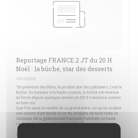
Reportage FRANCE 2 JT du 20 H
Noël : la bûche, star des desserts
15/12/2018
"En prévision des fêtes, le produit star des pâtissiers, c'est la
bûche. Du basique à la haute couture, la bûche est revenue
en force depuis quelques années et 2019 s'annonce comme
un bon cru.
Que l'on suive la recette de sa grand-mère, ou qu'on sculpte
une oeuvre d'art dorée à l'or fin, la bûche de Noël reste un
classique de la gastronomie française. Familiale ou haute
couture, il y en a pour tous les goûts. "
Cours de Pâtisserie