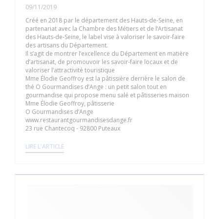
09/11/2019
Créé en 2018 par le département des Hauts-de-Seine, en
partenariat avec la Chambre des Métiers et de l’Artisanat
des Hauts-de-Seine, le label vise à valoriser le savoir-faire
des artisans du Département.
Il s’agit de montrer l’excellence du Département en matière
d’artisanat, de promouvoir les savoir-faire locaux et de
valoriser l’attractivité touristique
Mme Élodie Geoffroy est la pâtissière derrière le salon de
thé O Gourmandises d’Ange : un petit salon tout en
gourmandise qui propose menu salé et pâtisseries maison
Mme Élodie Geoffroy, pâtisserie
O Gourmandises d’Ange
www.restaurantgourmandisesdange.fr
23 rue Chantecoq - 92800 Puteaux
((OUVRE UNE NOUVELLE FENÊTRE))
LIRE L'ARTICLE