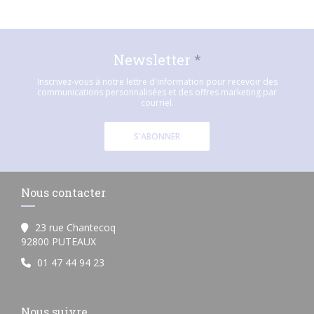
Newsletter
*
Inscrivez-vous à notre lettre d'information pour recevoir des
communications personnalisées et des offres marketing par
courriel.
S'ABONNER
Nous contacter
23 rue Chantecoq
((ouvre une nouvelle fenêtre))
92800 PUTEAUX
01 47 44 94 23
Nous suivre