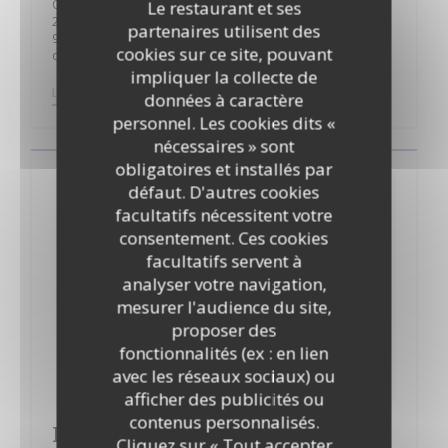
O gourmandises d'Ange
Le restaurant et ses
23 RUE Chantecoq
partenaires utilisent des
92800 Puteaux
cookies sur ce site, pouvant
ogourmandisedange@gmail.com
impliquer la collecte de
((OUVRE UNE NOUVELLE FENÊTRE))
LIRE L'ARTICLE
données à caractère
personnel. Les cookies dits «
nécessaires » sont
obligatoires et installés par
défaut. D'autres cookies
facultatifs nécessitent votre
consentement. Ces cookies
facultatifs servent à
analyser votre navigation,
mesurer l'audience du site,
proposer des
fonctionnalités (ex : en lien
avec les réseaux sociaux) ou
afficher des publicités ou
contenus personnalisés.
LeParisien Article Puteaux : de la
Cliquez sur « Tout accepter