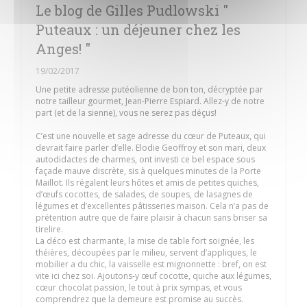
Le blog de Gilles Pudlowski "
Puteaux : un déjeuner chez les
Anges! "
19/02/2017
Une petite adresse putéolienne de bon ton, décryptée par
notre tailleur gourmet, Jean-Pierre Espiard. Allez-y de notre
part (et de la sienne), vous ne serez pas déçus!
C’est une nouvelle et sage adresse du cœur de Puteaux, qui
devrait faire parler d’elle. Elodie Geoffroy et son mari, deux
autodidactes de charmes, ont investi ce bel espace sous
façade mauve discrète, sis à quelques minutes de la Porte
Maillot. Ils régalent leurs hôtes et amis de petites quiches,
d’œufs cocottes, de salades, de soupes, de lasagnes de
légumes et d’excellentes pâtisseries maison. Cela n’a pas de
prétention autre que de faire plaisir à chacun sans briser sa
tirelire.
La déco est charmante, la mise de table fort soignée, les
théières, découpées par le milieu, servent d’appliques, le
mobilier a du chic, la vaisselle est mignonnette : bref, on est
vite ici chez soi. Ajoutons-y œuf cocotte, quiche aux légumes,
cœur chocolat passion, le tout à prix sympas, et vous
comprendrez que la demeure est promise au succès.