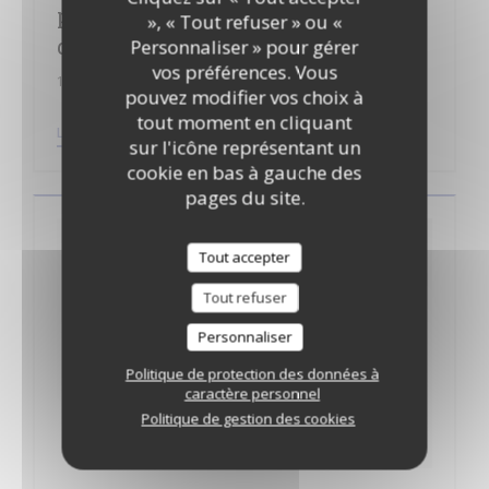
pâtisserie républicaine… au salon
», « Tout refuser » ou «
de thé de la mairie
Personnaliser » pour gérer
vos préférences. Vous
14/07/2018
pouvez modifier vos choix à
tout moment en cliquant
((OUVRE UNE NOUVELLE FENÊTRE))
LIRE L'ARTICLE
sur l'icône représentant un
cookie en bas à gauche des
pages du site.
Tout accepter
Tout refuser
Personnaliser
Politique de protection des données à
caractère personnel
Politique de gestion des cookies