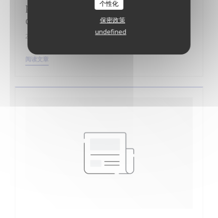
个性化
pâtisserie républicaine… au salon
de thé de la mairie
保密政策
undefined
2018/07/14
((在新窗口中打开))
阅读文章