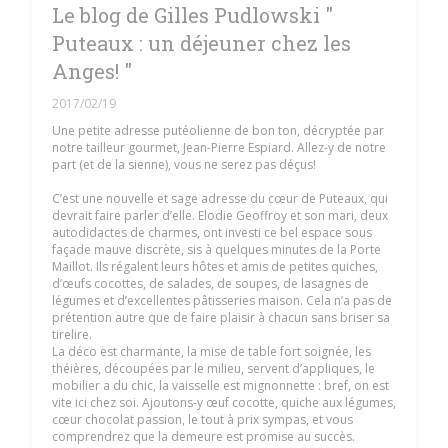
Le blog de Gilles Pudlowski "
Puteaux : un déjeuner chez les
Anges! "
2017/02/19
Une petite adresse putéolienne de bon ton, décryptée par
notre tailleur gourmet, Jean-Pierre Espiard. Allez-y de notre
part (et de la sienne), vous ne serez pas déçus!
C’est une nouvelle et sage adresse du cœur de Puteaux, qui
devrait faire parler d’elle. Elodie Geoffroy et son mari, deux
autodidactes de charmes, ont investi ce bel espace sous
façade mauve discrète, sis à quelques minutes de la Porte
Maillot. Ils régalent leurs hôtes et amis de petites quiches,
d’œufs cocottes, de salades, de soupes, de lasagnes de
légumes et d’excellentes pâtisseries maison. Cela n’a pas de
prétention autre que de faire plaisir à chacun sans briser sa
tirelire.
La déco est charmante, la mise de table fort soignée, les
théières, découpées par le milieu, servent d’appliques, le
mobilier a du chic, la vaisselle est mignonnette : bref, on est
vite ici chez soi. Ajoutons-y œuf cocotte, quiche aux légumes,
cœur chocolat passion, le tout à prix sympas, et vous
comprendrez que la demeure est promise au succès.