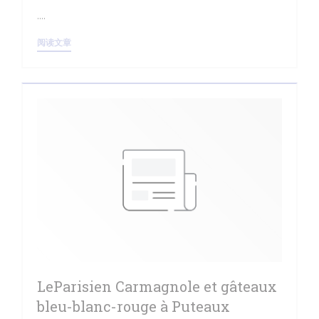
....
((在新窗口中打开))
阅读文章
LeParisien Carmagnole et gâteaux
bleu-blanc-rouge à Puteaux