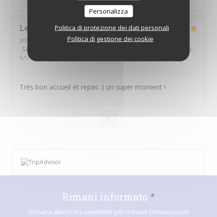
Personalizza
Lea
B
Politica di protezione dei dati personali
Politica di gestione dei cookie
2018-01-10
- 12:45 - Ospiti 2
Servizio
:
5
/5
Atmosfera
:
5
/5
Cucina
:
5
/5
Qualità / Prezzo
:
5
/5
Très bon accueil et repas :) un super moment !
1
Rimani informato
*
Iscriversi alla nostra newsletter per ricevere comunicazioni