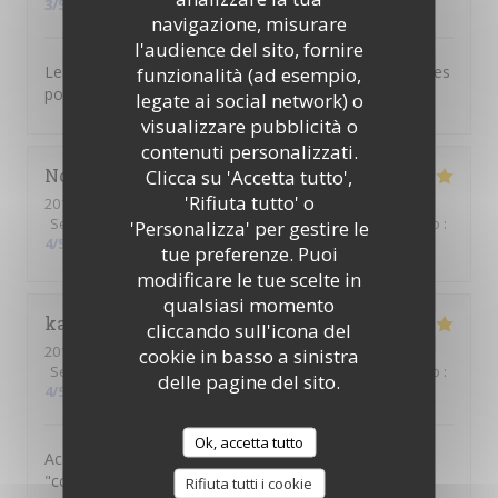
3
/5
navigazione, misurare
l'audience del sito, fornire
Les pâtisseries étaient bonnes mais un peu minimalistes
funzionalità (ad esempio,
pour le prix
legate ai social network) o
visualizzare pubblicità o
contenuti personalizzati.
Noémie
E
Clicca su 'Accetta tutto',
'Rifiuta tutto' o
2018-04-07
- 14:30 - Ospiti 6
Servizio
:
5
/5
Atmosfera
:
4
/5
Cucina
:
4
/5
Qualità / Prezzo
:
'Personalizza' per gestire le
4
/5
tue preferenze. Puoi
modificare le tue scelte in
qualsiasi momento
karima
B
cliccando sull'icona del
2018-03-30
- 12:00 - Ospiti 2
cookie in basso a sinistra
Servizio
:
5
/5
Atmosfera
:
5
/5
Cucina
:
5
/5
Qualità / Prezzo
:
delle pagine del sito.
4
/5
Ok, accetta tutto
Accueil chaleureux, plats savoureux .....ambiance
"comme à la maison"
Rifiuta tutti i cookie