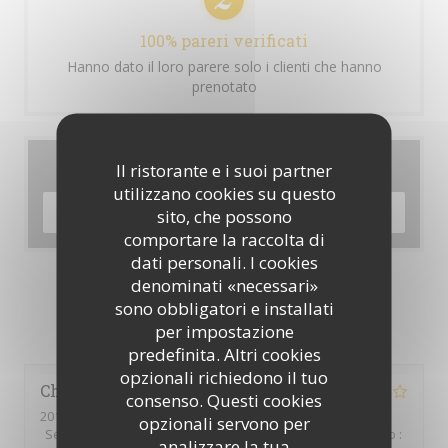
100% pareri verificati
Hanno dato il loro parere solo i clienti che hanno
prenotato
Menu
Il ristorante e i suoi partner
utilizzano cookies su questo
SCOPRI LA NOSTRA CARTA
sito, che possono
comportare la raccolta di
dati personali. I cookies
denominati «necessari»
sono obbligatori e installati
I pareri dei nostri clienti
per impostazione
predefinita. Altri cookies
opzionali richiedono il tuo
Christelle
L
consenso. Questi cookies
2018-04-21
- 15:00 - Ospiti 2
opzionali servono per
Servizio
:
5
/5
Atmosfera
:
4
/5
Cucina
:
4
/5
Qualità / Prezzo
:
analizzare la tua