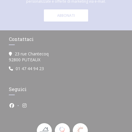
personalizzate e offerte di marketing via e-mail.
ABBONATI
Contattaci
23 rue Chantecoq
((apre una nuova finestra))
92800 PUTEAUX
01 47 44 94 23
Seguici
Facebook ((apre una nuova finestra))
Instagram ((apre una nuova finestra))