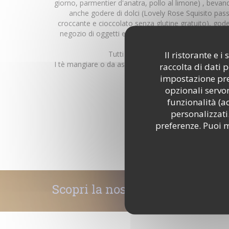
giorno, parmentier d'anatra, pollo al limone) , bevand
anche godere di dolci (Lovely Rose Squisito pas
croccante e cioccolato senza glutine gratuito), gode
negozio di oggetti e prelibatezze biologiche e senz
pasticceria.
Il ristorante e 
Tutti i dolci sono fatti "Casa" nel no
I tè mangiare o da asporto sono stati accuratamente
raccolta di dati 
di tè; Lydia Gauthier.
impostazione pred
Noi non dimentichiamo i bambini che potranno gode
opzionali servon
d'occupazione, mentre le mamme sono in chat
SCOPRI IL LUOGO
funzionalità (a
Presto Gourmadises O an
personalizzati.
preferenze. Puoi m
Scopri la nostra carta