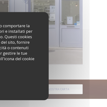
ono comportare la
i e installati per
so. Questi cookies
del sito, fornire
cità o contenuti
r gestire le tue
ll'icona del cookie
SCOPRI LA NOSTRA CARTA