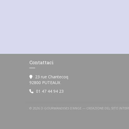
Contattaci
23 rue Chantecoq
((apre una nuova finestra))
92800 PUTEAUX
01 47 44 94 23
© 2026 O GOURMANDISES D'ANGE — CREAZIONE DEL SITO INTE