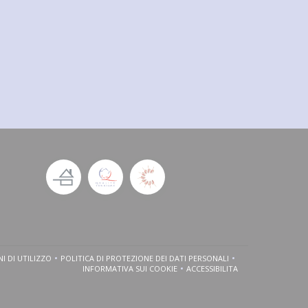
I DI UTILIZZO
POLITICA DI PROTEZIONE DEI DATI PERSONALI
OVA FINESTRA))
((APRE UNA NUOVA FINESTRA))
((APRE UNA NUOVA FINESTRA))
INFORMATIVA SUI COOKIE
ACCESSIBILITA
((APRE UNA NUOVA FINESTRA))
((APRE UNA NUOVA FINEST