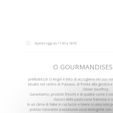
Aperta oggi da 11:00 a 18:30
O GOURMANDISES
prelibatezze O Angel è lieto di accogliervi nel suo ris
situato nel centro di Puteaux, di fronte alla giostra 
Olivier Geoffroy.
Garantiamo, prodotti freschi e di qualità come il cioc
classici della pasticceria francese e st
In un clima di fiabe in cui tazze e teiere si uniscono p
pranzo ristorante (casseruola uova biologiche con 