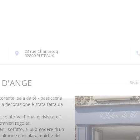
23 rue Chantecoq
((apre una nuova finestra))
92800 PUTEAUX
 D'ANGE
Risto
torante, sala da tè - pasticceria
e la decorazione è stata fatta da
colato Valrhona, di rivisitare i
ranieri regolari.
er il soffitto, si può godere di un
salmone e insalata, quiche del