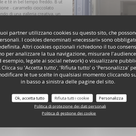
e e tè in bel
tempo freddo. B
ut
sione - caramello cioccolato
ndo di una galleria creativa, un
a glutine, così come durante la
i suoi partner utilizzano cookies su questo sito, che poss
stro laboratorio.
 selezionati da un noto esperto
personali. I cookies denominati «necessari» sono obbligator
efinita. Altri cookies opzionali richiedono il tuo consen
re di un parco giochi e libri
o per analizzare la tua navigazione, misurare l'audience 
 su tè e un pasticcino.
d esempio, legate ai social network) o visualizzare pubbli
gelo!
 Clicca su 'Accetta tutto', 'Rifiuta tutto' o 'Personalizza' pe
odificare le tue scelte in qualsiasi momento cliccando su
in basso a sinistra delle pagine del sito.
Ok, accetta tutto
Rifiuta tutti i cookie
Personalizza
Politica di protezione dei dati personali
Politica di gestione dei cookie