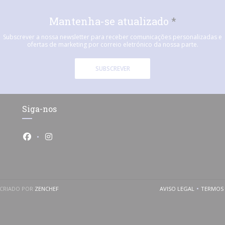
Mantenha-se atualizado
*
Subscrever a nossa newsletter para receber comunicações personalizadas e
ofertas de marketing por correio eletrónico da nossa parte.
SUBSCREVER
Siga-nos
Facebook ((abre numa nova janela))
Instagram ((abre numa nova janela))
((ABRE NUMA NOVA JANELA))
 CRIADO POR
ZENCHEF
AVISO LEGAL
TERMOS 
((ABRE NUMA NOV