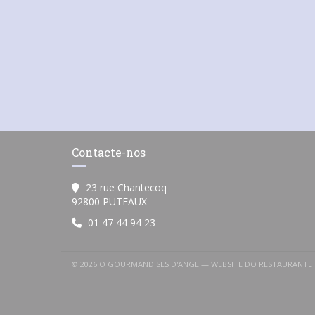
Contacte-nos
23 rue Chantecoq
((abre numa nova janela))
92800 PUTEAUX
01 47 44 94 23
© 2026 O GOURMANDISES D'ANGE — WEBSITE DO RESTAURANTE