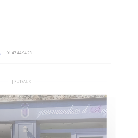
01 47 44 94 23
|
PUTEAUX