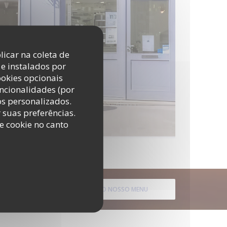
licar na coleta de
e instalados por
ookies opcionais
uncionalidades (por
os personalizados.
r suas preferências.
e cookie no canto
DESCUBRA O NOSSO MENU