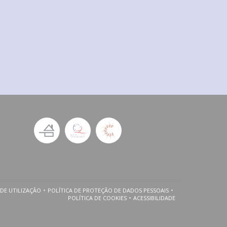
DE UTILIZAÇÃO
POLÍTICA DE PROTEÇÃO DE DADOS PESSOAIS
A JANELA))
((ABRE NUMA NOVA JANELA))
((ABRE NUMA NOVA JANELA))
POLÍTICA DE COOKIES
ACESSIBILIDADE
((ABRE NUMA NOVA JANELA))
((ABRE NUMA NOVA JANELA)