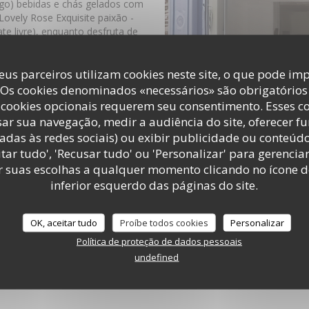
ango) bebidas e chás gelados com
Lovely Rose Exquisite paixão -
te livre), enquanto desfruta de
as orgânicos e sem glúten, bem
a.
eus parceiros utilizam cookies neste site, o que pode imp
e" em nossa oficina.
m cuidadosamente selecionados
 Os cookies denominados «necessários» são obrigatórios 
; Lydia Gauthier.
cookies opcionais requerem seu consentimento. Esses c
e um
parque infantil
e livros de
ar sua navegação, medir a audiência do site, oferecer f
obre o chá e uma pastelaria.
adas às redes sociais) ou exibir publicidade ou conteúd
!
tar tudo', 'Recusar tudo' ou 'Personalizar' para gerencia
r suas escolhas a qualquer momento clicando no ícone d
inferior esquerdo das páginas do site.
OK, aceitar tudo
Proíbe todos cookies
Personalizar
Política de proteção de dados pessoais
undefined