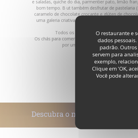
e saladas, quiche do dia, parmentier pato, limão fr
bom
tempo. B
ut também desfrutar de pastelaria (
caramelo de chocolate crocante e glúten de chocola
uma galeria criativa, uma loja de objetos e iguari
como durante pastelari
O restaurante e s
Todos os bolos são feitos no local "Hous
Os chás para comer no local ou para viagem fora
dados pessoais.
por um especialista em chá de renome
padrão. Outros 
Não se esqueça das crianças que irão desfrutar d
servem para analis
ocupação, enquanto as mães estão conversando s
DESCUBRA A ÁREA
exemplo, relacion
Logo
iguarias O anjo
Clique em 'OK, acei
Você pode altera
Descubra o nosso menu