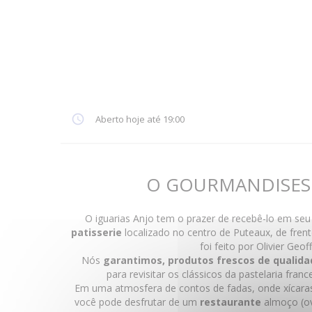
Aberto hoje até 19:00
O GOURMANDISES
O iguarias Anjo tem o prazer de recebê-lo em se
patisserie
localizado no centro de Puteaux, de fren
foi feito por Olivier Geof
Nós
garantimos, produtos frescos de qualida
para revisitar os clássicos da pastelaria franc
Em uma atmosfera de contos de fadas, onde xícaras 
você pode desfrutar de um
restaurante
almoço (ov