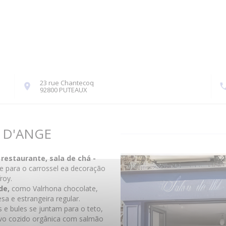
23 rue Chantecoq
((abre numa nova janela))
92800 PUTEAUX
 D'ANGE
u
restaurante, sala de chá -
te para o carrossel ea decoração
froy.
de,
como Valrhona chocolate,
esa e estrangeira regular.
e bules se juntam para o teto,
o cozido orgânica com salmão